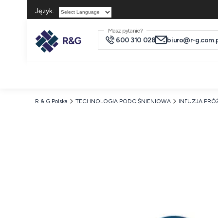
Język:
Powered by
Masz pytanie?
600 310 028
biuro@r-g.com.p
R & G Polska
TECHNOLOGIA PODCIŚNIENIOWA
INFUZJA PR