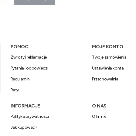
Linki w stopce
POMOC
MOJE KONTO
Zwroty i reklamacje
Twoje zamówienia
Pytania i odpowiedzi
Ustawienia konta
Regulamin
Przechowalnia
Raty
INFORMACJE
O NAS
Polityka prywatności
O firmie
Jak kupować?