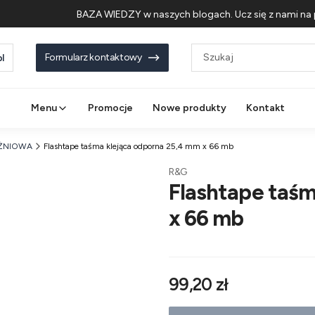
BAZA WIEDZY w naszych blogach. Ucz się z nami na 
Formularz kontaktowy
l
Menu
Promocje
Nowe produkty
Kontakt
ÓŻNIOWA
Flashtape taśma klejąca odporna 25,4 mm x 66 mb
R&G
Flashtape taśm
x 66 mb
Cena
99,20 zł