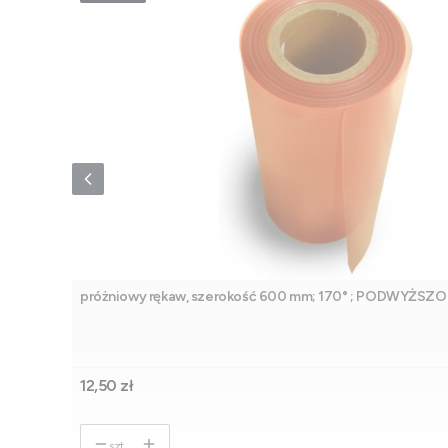
próżniowy rękaw, szerokość 600 mm; 170° ; PODWYŻ
Cena
12,50 zł
szt.