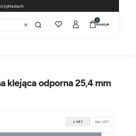
przykładach.
Produkty w koszyku: 
Koszyk
Wyczyść
Szukaj
a klejąca odporna 25,4 mm
z VAT
bez VAT