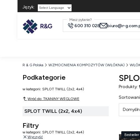
Język:
Powered by
Masz pytanie?
600 310 028
biuro@r-g.com.p
R & G Polska
WZMOCNIENIA KOMPOZYTÓW (WŁÓKNA)
WŁÓ
Podkategorie
SPLOT
Produkty:
w kategorii: SPLOT TWILL (2x2, 4x4)
Lista
Sortowani
Wróć do: TKANINY WĘGLOWE
Domyśln
SPLOT TWILL (2x2, 4x4)
Filtry
w kategorii: SPLOT TWILL (2x2, 4x4)
Bestseller
Wyczyść