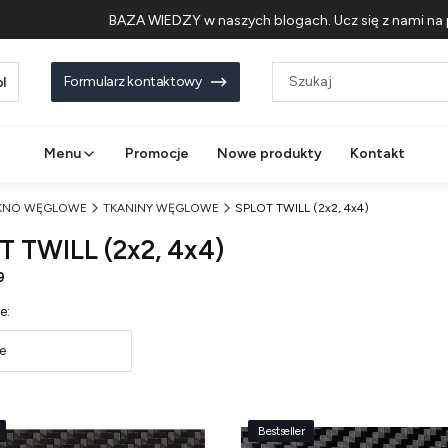
BAZA WIEDZY w naszych blogach. Ucz się z nami na 
Formularz kontaktowy
l
Menu
Promocje
Nowe produkty
Kontakt
KNO WĘGLOWE
TKANINY WĘGLOWE
SPLOT TWILL (2x2, 4x4)
 TWILL (2x2, 4x4)
9
 produktów
e:
e
Bestseller