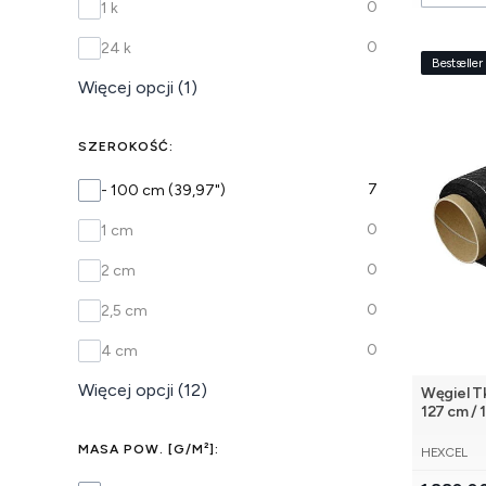
0
1 k
0
24 k
Bestseller
Więcej opcji (1)
SZEROKOŚĆ:
SZEROKOŚĆ
7
- 100 cm (39,97")
0
1 cm
0
2 cm
0
2,5 cm
0
4 cm
Więcej opcji (12)
Węgiel Tk
127 cm / 
PRODUCE
MASA POW. [G/M²]:
HEXCEL