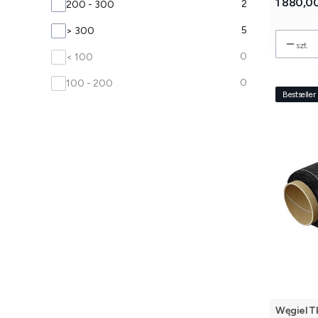
Cena
1 880,00
MASA POW. [g/m²]
2
200 - 300
5
> 300
szt.
0
< 100
0
100 - 200
Bestseller
Węgiel Tk