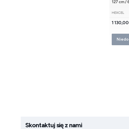
127 cm / 
PRODUCE
HEXCEL
Cena
1 130,00
Niedo
Skontaktuj się z nami