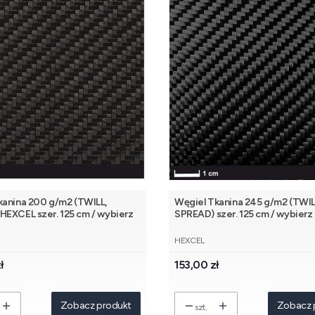
kanina 200 g/m2 (TWILL,
Węgiel Tkanina 245 g/m2 (TWIL
. 125 cm / wybierz
SPREAD) szer. 125 cm / wybierz 
NT
PRODUCENT
HEXCEL
Cena
ł
153,00 zł
Zobacz produkt
Zobacz 
szt.