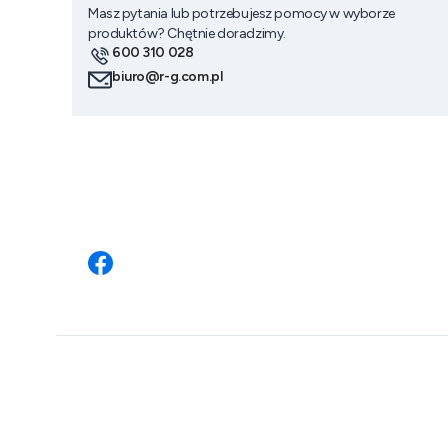
Masz pytania lub potrzebujesz pomocy w wyborze
produktów? Chętnie doradzimy.
600 310 028
biuro@r-g.com.pl