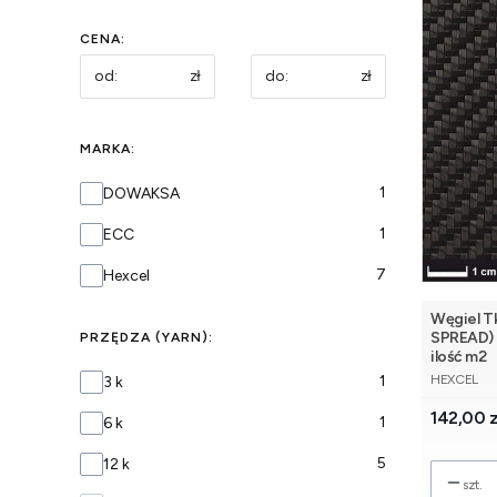
CENA:
zł
zł
MARKA:
Marka
1
DOWAKSA
1
ECC
7
Hexcel
Węgiel T
SPREAD) HEXCEL szer
PRZĘDZA (YARN):
ilość m2
PRODUCE
PRZĘDZA (YARN)
1
HEXCEL
3 k
Cena
142,00 z
1
6 k
5
12 k
szt.