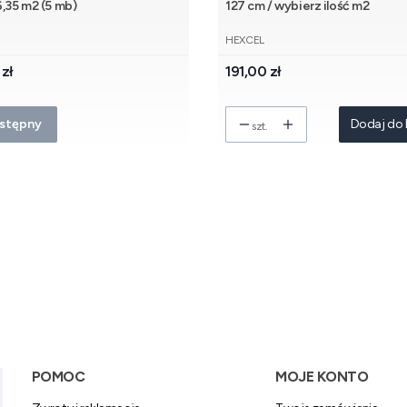
6,35 m2 (5 mb)
127 cm / wybierz ilość m2
NT
PRODUCENT
HEXCEL
Cena
 zł
191,00 zł
stępny
Dodaj do 
szt.
Linki w stopce
POMOC
MOJE KONTO