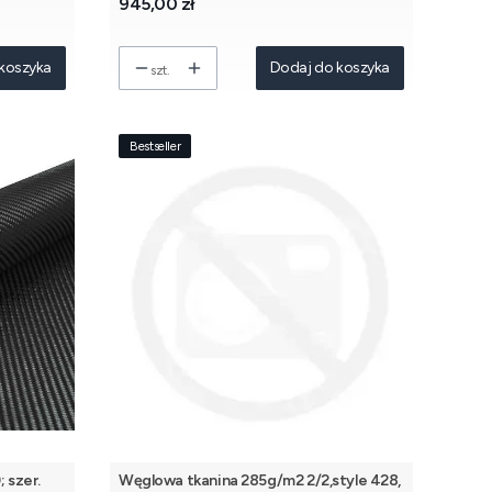
Cena
945,00 zł
koszyka
Dodaj do koszyka
szt.
Bestseller
 szer.
Węglowa tkanina 285g/m2 2/2,style 428,