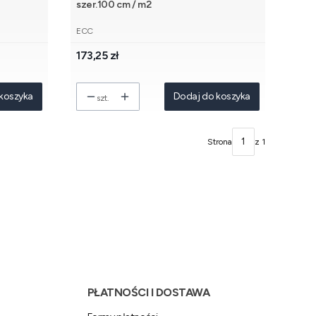
szer.100 cm / m2
PRODUCENT
ECC
Cena
173,25 zł
koszyka
Dodaj do koszyka
szt.
Strona
z 1
PŁATNOŚCI I DOSTAWA