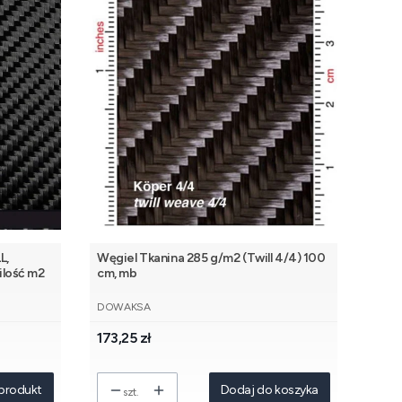
L,
Węgiel Tkanina 285 g/m2 (Twill 4/4) 100
ilość m2
cm, mb
PRODUCENT
DOWAKSA
Cena
173,25 zł
produkt
Dodaj do koszyka
szt.