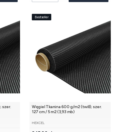
Bestseller
 szer.
Węgiel Tkanina 600 g/m2 (twill); szer.
127 cm / 5 m2 (3,93 mb)
PRODUCENT
HEXCEL