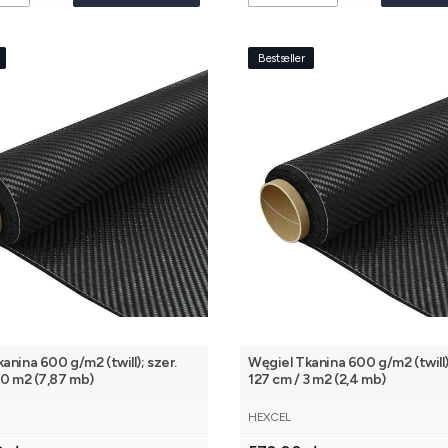
Bestseller
anina 600 g/m2 (twill); szer.
Węgiel Tkanina 600 g/m2 (twill);
10 m2 (7,87 mb)
127 cm / 3 m2 (2,4 mb)
NT
PRODUCENT
HEXCEL