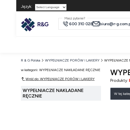
Język:
Powered by
Masz pytanie?
600 310 028
biuro@r-g.com.p
R & G Polska
WYPEŁNIACZE PORÓW I LAKIERY
WYPEŁNIACZE 
w kategorii: WYPEŁNIACZE NAKŁADANE RĘCZNIE
WYPE
Wróć do: WYPEŁNIACZE PORÓW I LAKIERY
Produkty:
Lista
WYPEŁNIACZE NAKŁADANE
W tej kat
RĘCZNIE