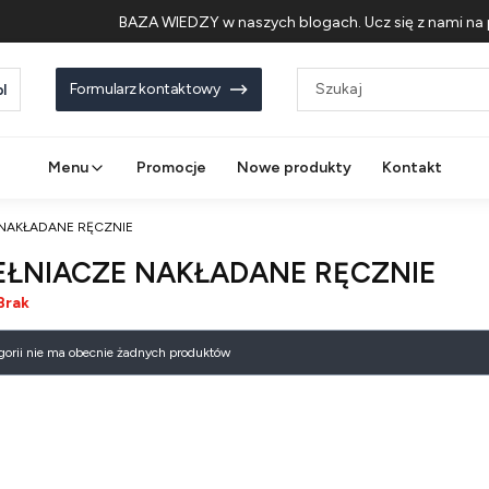
BAZA WIEDZY w naszych blogach. Ucz się z nami na 
Formularz kontaktowy
l
Menu
Promocje
Nowe produkty
Kontakt
NAKŁADANE RĘCZNIE
ŁNIACZE NAKŁADANE RĘCZNIE
Brak
 produktów
egorii nie ma obecnie żadnych produktów