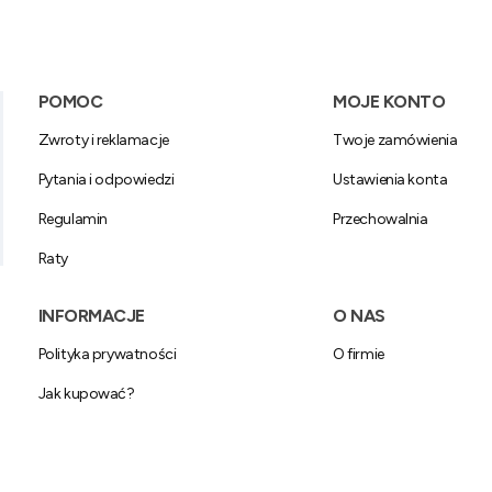
Linki w stopce
POMOC
MOJE KONTO
Zwroty i reklamacje
Twoje zamówienia
Pytania i odpowiedzi
Ustawienia konta
Regulamin
Przechowalnia
Raty
INFORMACJE
O NAS
Polityka prywatności
O firmie
Jak kupować?