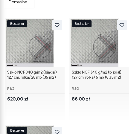
Domyślne
Bestseller
Bestseller
Szkło NCF 340 g/m2 (biaxial)
Szkło NCF 340 g/m2 (biaxial)
127 cm, rolka/ 28 mb (35 m2)
127 cm, rolka/ 5 mb (6,35 m2)
PRODUCENT
PRODUCENT
R&G
R&G
Cena
Cena
620,00 zł
86,00 zł
Bestseller