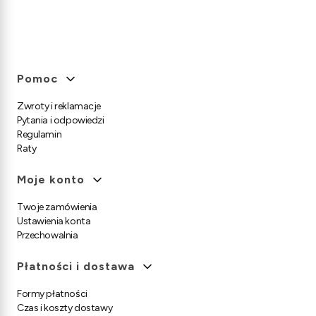
Linki w stopce
Pomoc
Zwroty i reklamacje
Pytania i odpowiedzi
Regulamin
Raty
Moje konto
Twoje zamówienia
Ustawienia konta
Przechowalnia
Płatności i dostawa
Formy płatności
Czas i koszty dostawy