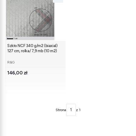
Szkło NCF 340 g/m2 (biaxial)
127 cm, rolka/ 7,9 mb (10 m2)
PRODUCENT
R&G
Cena
146,00 zł
Strona
z 1