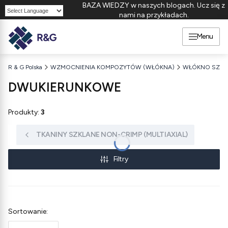
BAZA WIEDZY w naszych blogach. Ucz się z
nami na przykładach.
Powered by
Menu
R & G Polska
WZMOCNIENIA KOMPOZYTÓW (WŁÓKNA)
WŁÓKNO SZKL
DWUKIERUNKOWE
Produkty:
3
TKANINY SZKLANE NON-CRIMP (MULTIAXIAL)
Filtry
Lista produktów
Sortowanie: