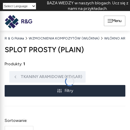
BAZA WIEDZY w naszych blogach. Ucz się z
nami na przykładach.
Powered by
Menu
R & G Polska
WZMOCNIENIA KOMPOZYTÓW (WŁÓKNA)
WŁÓKNO ARAM
SPLOT PROSTY (PLAIN)
Produkty:
1
TKANINY ARAMIDOWE (KEVLAR)
Filtry
Lista produktów
Sortowanie: