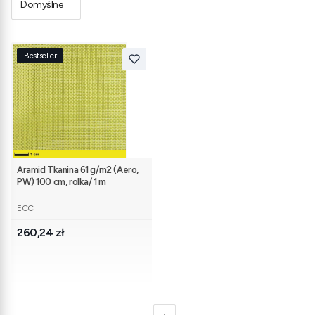
Domyślne
Bestseller
Aramid Tkanina 61 g/m2 (Aero,
PW) 100 cm, rolka/ 1 m
PRODUCENT
ECC
Cena
260,24 zł