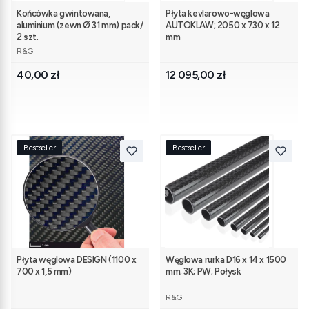
Końcówka gwintowana,
Płyta kevlarowo-węglowa
aluminium (zewn Ø 31 mm) pack/
AUTOKLAW; 2050 x 730 x 12
2 szt.
mm
PRODUCENT
R&G
Cena
Cena
40,00 zł
12 095,00 zł
Bestseller
Bestseller
Płyta węglowa DESIGN (1100 x
Węglowa rurka D16 x 14 x 1500
700 x 1,5 mm)
mm; 3K; PW; Połysk
PRODUCENT
R&G