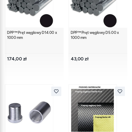
DPP™ Pręt węglowy D14.00 x
DPP™ Pręt węglowy D5.00 x
1000 mm
1000 mm
Cena
Cena
174,00 zł
43,00 zł