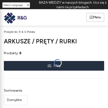
BAZA WIEDZY w naszych blogach. Ucz się z
nami na przykładach.
Powered by
Menu
Przejdź do:
R & G Polska
ARKUSZE / PRĘTY / RURKI
Produkty:
8
Filtry
Lista produktów
Sortowanie:
Domyślne