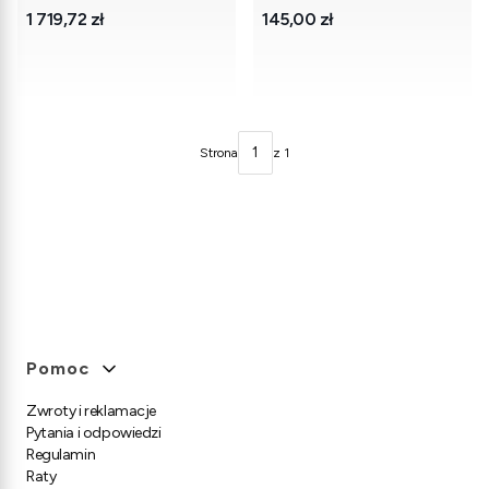
Cena
Cena
1 719,72 zł
145,00 zł
Strona
z 1
Linki w stopce
Pomoc
Zwroty i reklamacje
Pytania i odpowiedzi
Regulamin
Raty