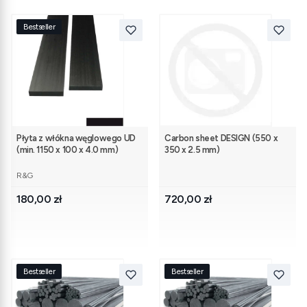
Bestseller
Płyta z włókna węglowego UD
Carbon sheet DESIGN (550 x
(min. 1150 x 100 x 4.0 mm)
350 x 2.5 mm)
PRODUCENT
R&G
Cena
Cena
180,00 zł
720,00 zł
Bestseller
Bestseller