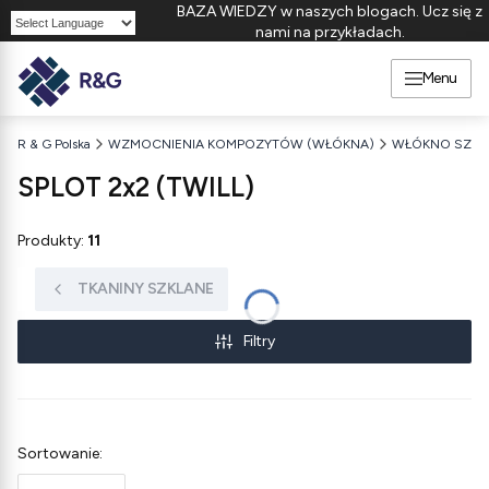
BAZA WIEDZY w naszych blogach. Ucz się z
nami na przykładach.
Powered by
Menu
R & G Polska
WZMOCNIENIA KOMPOZYTÓW (WŁÓKNA)
WŁÓKNO SZKL
SPLOT 2x2 (TWILL)
Produkty:
11
TKANINY SZKLANE
Filtry
Lista produktów
Sortowanie: