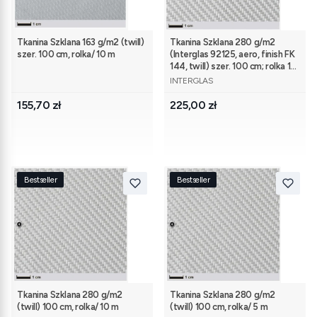
Tkanina Szklana 163 g/m2 (twill)
Tkanina Szklana 280 g/m2
szer. 100 cm, rolka/ 10 m
(Interglas 92125, aero, finish FK
144, twill) szer. 100 cm; rolka 10
PRODUCENT
m
INTERGLAS
Cena
Cena
155,70 zł
225,00 zł
Bestseller
Bestseller
Tkanina Szklana 280 g/m2
Tkanina Szklana 280 g/m2
(twill) 100 cm, rolka/ 10 m
(twill) 100 cm, rolka/ 5 m