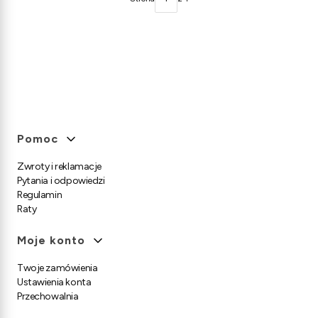
Linki w stopce
Pomoc
Zwroty i reklamacje
Pytania i odpowiedzi
Regulamin
Raty
Moje konto
Twoje zamówienia
Ustawienia konta
Przechowalnia