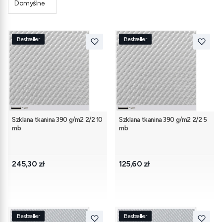
Domyślne
Bestseller
Bestseller
Szklana tkanina 390 g/m2 2/2 10
Szklana tkanina 390 g/m2 2/2 5
mb
mb
Cena
Cena
245,30 zł
125,60 zł
Bestseller
Bestseller