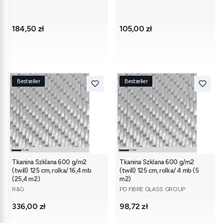
Cena
Cena
184,50 zł
105,00 zł
Bestseller
Bestseller
Tkanina Szklana 600 g/m2
Tkanina Szklana 600 g/m2
(twill) 125 cm, rolka/ 16,4 mb
(twill) 125 cm, rolka/ 4 mb (5
(25,4 m2)
m2)
PRODUCENT
PRODUCENT
R&G
PD FIBRE GLASS GROUP
Cena
Cena
336,00 zł
98,72 zł