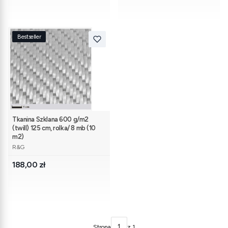
Bestseller
Tkanina Szklana 600 g/m2
(twill) 125 cm, rolka/ 8 mb (10
m2)
PRODUCENT
R&G
Cena
188,00 zł
Strona
z 1