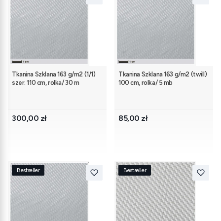
Tkanina Szklana 163 g/m2 (1/1)
Tkanina Szklana 163 g/m2 (twill)
szer. 110 cm, rolka/ 30 m
100 cm, rolka/ 5 mb
Cena
Cena
300,00 zł
85,00 zł
Bestseller
Bestseller