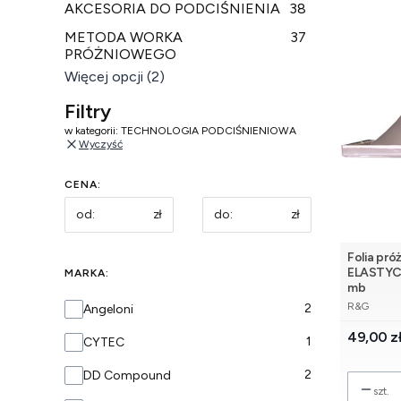
AKCESORIA DO PODCIŚNIENIA
38
METODA WORKA
37
PRÓŻNIOWEGO
Więcej opcji (2)
Filtry
w kategorii: TECHNOLOGIA PODCIŚNIENIOWA
Wyczyść
CENA:
zł
zł
Folia pr
ELASTYCZ
MARKA:
mb
PRODUCE
Marka
R&G
2
Angeloni
Cena
49,00 z
1
CYTEC
2
DD Compound
szt.