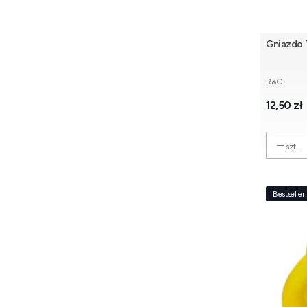
Gniazdo 
PRODUCE
R&G
Cena
12,50 zł
szt.
Bestseller