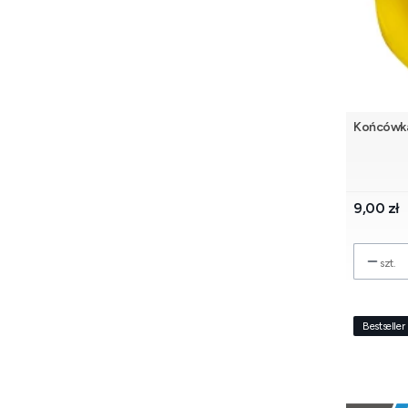
Końcówka
Cena
9,00 zł
szt.
Bestseller