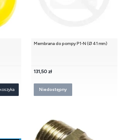
Membrana do pompy P1-N (Ø 41 mm)
Cena
131,50 zł
koszyka
Niedostępny