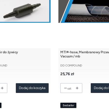
r do żywicy
MTI®-hose, Membranowy Prze
Vacuum / mb
NT
PRODUCENT
OUND
DD COMPOUND
Cena
25,76 zł
Dodaj do koszyka
Dodaj do 
szt.
Bestseller