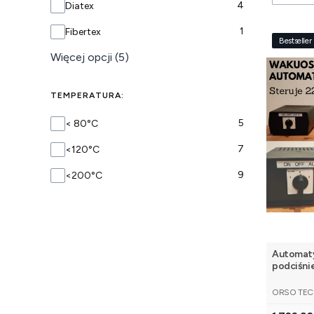
4
Diatex
1
Fibertex
Bestseller
Więcej opcji (5)
TEMPERATURA:
TEMPERATURA
5
< 80°C
7
<120°C
9
<200°C
Automat
podciśni
PRODUCE
ORSO TEC