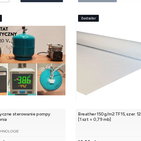
Bestseller
yczne sterowanie pompy
Breather 150g/m2 TF15, szer. 1
enia
[1 szt = 0,79 mb]
NT
HNOLOGIE