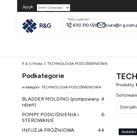
Język:
Powered by
Masz pytanie?
600 310 028
biuro@r-g.com.p
R & G Polska
TECHNOLOGIA PODCIŚNIENIOWA
Podkategorie
TECH
Produkty:
w kategorii: TECHNOLOGIA PODCIŚNIENIOWA
Lista
Sortowani
BLADDER MOLDING (pompowany
4
rdzeń)
Domyśln
POMPY PODCIŚNIENIA i
6
STEROWANIE
INFUZJA PRÓŻNIOWA
44
Bestseller