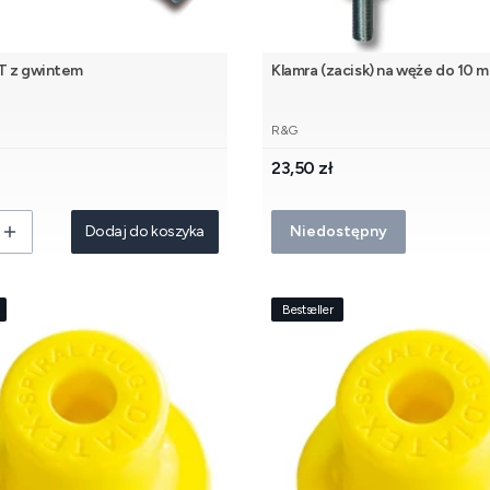
T z gwintem
Klamra (zacisk) na węże do 10 
NT
PRODUCENT
R&G
Cena
23,50 zł
Dodaj do koszyka
Niedostępny
Bestseller