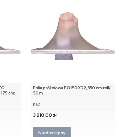
DZO
Folia próżniowa PO150 XD2, 350 cm, roll/
175 cm:
50 m
PRODUCENT
R&G
Cena
3 210,00 zł
Niedostępny