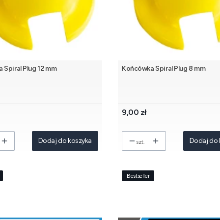
 Spiral Plug 12 mm
Końcówka Spiral Plug 8 mm
Cena
9,00 zł
Dodaj do koszyka
Dodaj do 
szt.
Bestseller