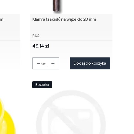
mm
Klamra (zacisk) na węże do 20 mm
PRODUCENT
R&G
Cena
49,14 zł
Dodaj do koszyka
szt.
Bestseller