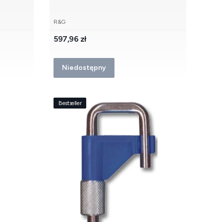
PRODUCENT
R&G
Cena
597,96 zł
Niedostępny
Bestseller