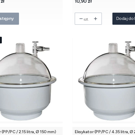
Cena
 zł
10,90 zł
stępny
Dodaj do 
szt.
 (PP/PC / 2.15 litra, Ø 150 mm)
Eksykator (PP/PC / 4.35 litra, 