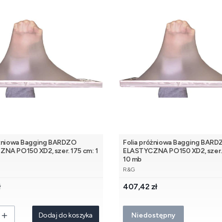
óżniowa Bagging BARDZO
Folia próżniowa Bagging BAR
NA PO150 XD2, szer. 175 cm: 1
ELASTYCZNA PO150 XD2, szer. 
10 mb
NT
PRODUCENT
R&G
Cena
ł
407,42 zł
Dodaj do koszyka
Niedostępny