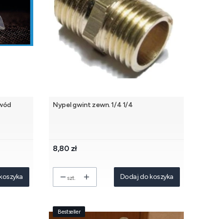
wód
Nypel gwint zewn. 1/4 1/4
Cena
8,80 zł
koszyka
Dodaj do koszyka
szt.
Bestseller