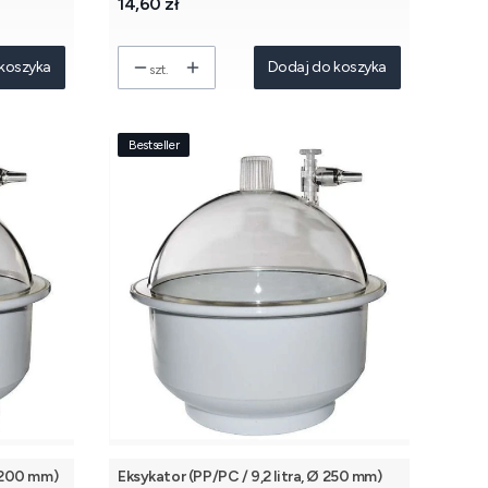
Cena
14,60 zł
koszyka
Dodaj do koszyka
szt.
Bestseller
Ø 200 mm)
Eksykator (PP/PC / 9,2 litra, Ø 250 mm)