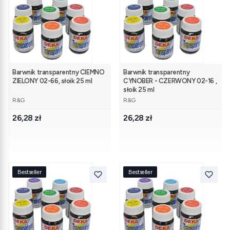
Barwnik transparentny CIEMNO
Barwnik transparentny
ZIELONY 02-66, słoik 25 ml
CYNOBER - CZERWONY 02-16 ,
słoik 25 ml
PRODUCENT
PRODUCENT
R&G
R&G
Cena
Cena
26,28 zł
26,28 zł
Bestseller
Bestseller