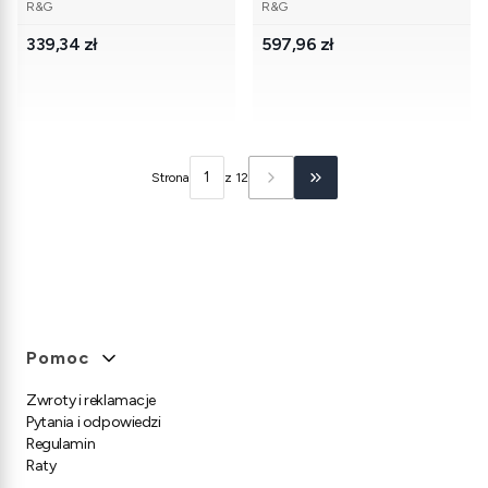
PRODUCENT
PRODUCENT
R&G
R&G
Cena
Cena
339,34 zł
597,96 zł
Strona
z 12
Przejdź do ostatniej stro
Linki w stopce
Pomoc
Zwroty i reklamacje
Pytania i odpowiedzi
Regulamin
Raty