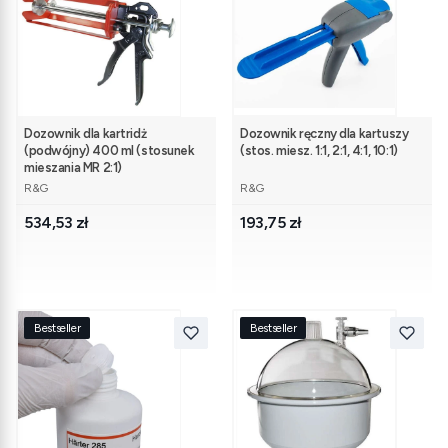
Dozownik dla kartridż
Dozownik ręczny dla kartuszy
(podwójny) 400 ml (stosunek
(stos. miesz. 1:1, 2:1, 4:1, 10:1)
mieszania MR 2:1)
PRODUCENT
PRODUCENT
R&G
R&G
Cena
Cena
534,53 zł
193,75 zł
Bestseller
Bestseller