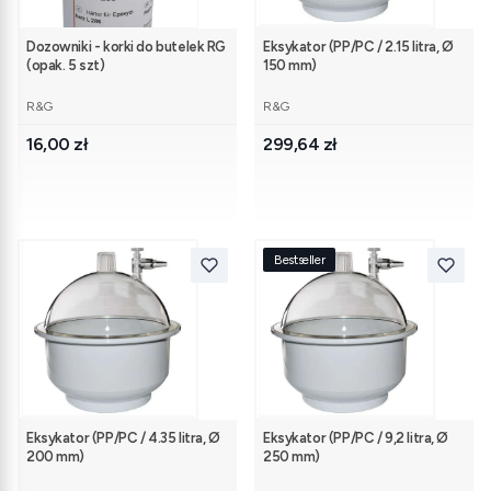
Dozowniki - korki do butelek RG
Eksykator (PP/PC / 2.15 litra, Ø
(opak. 5 szt)
150 mm)
PRODUCENT
PRODUCENT
R&G
R&G
Cena
Cena
16,00 zł
299,64 zł
Bestseller
Eksykator (PP/PC / 4.35 litra, Ø
Eksykator (PP/PC / 9,2 litra, Ø
200 mm)
250 mm)