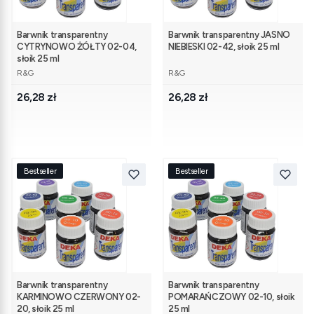
Barwnik transparentny
Barwnik transparentny JASNO
CYTRYNOWO ŻÓŁTY 02-04,
NIEBIESKI 02-42, słoik 25 ml
słoik 25 ml
PRODUCENT
PRODUCENT
R&G
R&G
Cena
Cena
26,28 zł
26,28 zł
Bestseller
Bestseller
Barwnik transparentny
Barwnik transparentny
KARMINOWO CZERWONY 02-
POMARAŃCZOWY 02-10, słoik
20, słoik 25 ml
25 ml