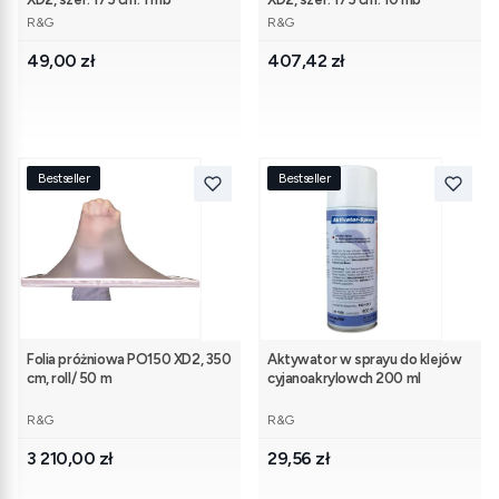
PRODUCENT
PRODUCENT
R&G
R&G
Cena
Cena
49,00 zł
407,42 zł
Bestseller
Bestseller
Folia próżniowa PO150 XD2, 350
Aktywator w sprayu do klejów
cm, roll/ 50 m
cyjanoakrylowch 200 ml
PRODUCENT
PRODUCENT
R&G
R&G
Cena
Cena
3 210,00 zł
29,56 zł