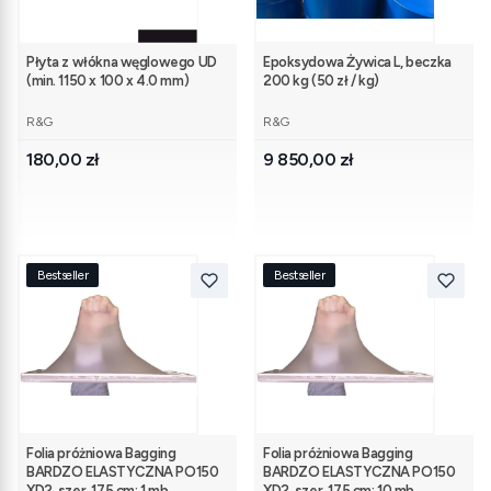
Płyta z włókna węglowego UD
Epoksydowa Żywica L, beczka
(min. 1150 x 100 x 4.0 mm)
200 kg (50 zł / kg)
PRODUCENT
PRODUCENT
R&G
R&G
Cena
Cena
180,00 zł
9 850,00 zł
Bestseller
Bestseller
Folia próżniowa Bagging
Folia próżniowa Bagging
BARDZO ELASTYCZNA PO150
BARDZO ELASTYCZNA PO150
XD2, szer. 175 cm: 1 mb
XD2, szer. 175 cm: 10 mb