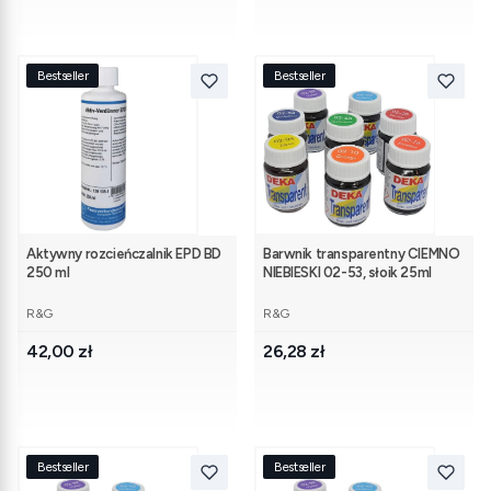
Bestseller
Bestseller
Aktywny rozcieńczalnik EPD BD
Barwnik transparentny CIEMNO
250 ml
NIEBIESKI 02-53, słoik 25ml
PRODUCENT
PRODUCENT
R&G
R&G
Cena
Cena
42,00 zł
26,28 zł
Bestseller
Bestseller