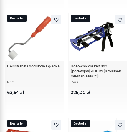
Bestseller
Bestseller
Delrin® rolka dociskowa gładka
Dozownik dla kartridż
(podwójny) 400 ml (stosunek
mieszania MR 1:1)
PRODUCENT
PRODUCENT
R&G
R&G
Cena
Cena
63,54 zł
325,00 zł
Bestseller
Bestseller