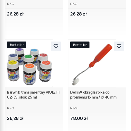
PRODUCENT
PRODUCENT
R&G
R&G
Cena
Cena
26,28 zł
26,28 zł
Bestseller
Bestseller
Barwnik transparentny VIOLETT
Delrin® okrągła rolka do
02-39, słoik 25 ml
promieniu 15 mm / Ø 40 mm
PRODUCENT
PRODUCENT
R&G
R&G
Cena
Cena
26,28 zł
78,00 zł