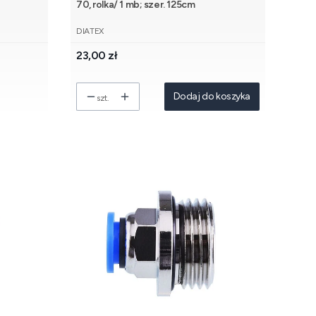
70, rolka/ 1 mb; szer. 125cm
PRODUCENT
DIATEX
Cena
23,00 zł
Dodaj do koszyka
szt.