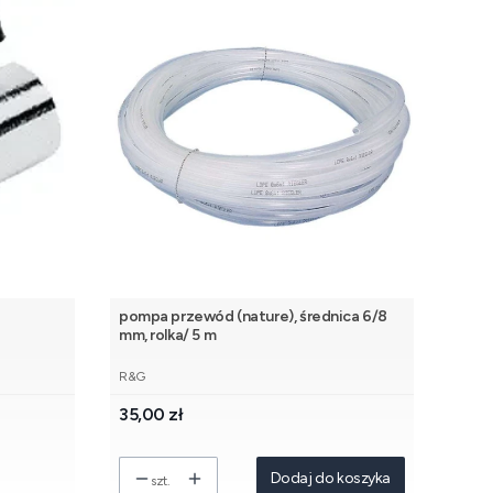
pompa przewód (nature), średnica 6/8
mm, rolka/ 5 m
PRODUCENT
R&G
Cena
35,00 zł
Dodaj do koszyka
szt.