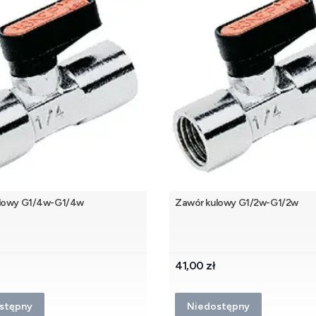
lowy G1/4w-G1/4w
Zawór kulowy G1/2w-G1/2w
Cena
41,00 zł
stępny
Niedostępny