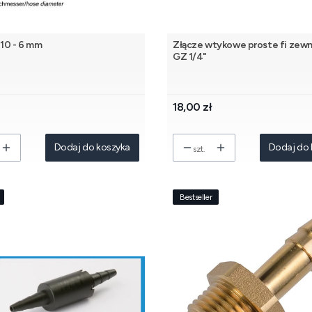
 10 - 6 mm
Złącze wtykowe proste fi zewn
GZ 1/4"
Cena
18,00 zł
Dodaj do koszyka
Dodaj do 
szt.
Bestseller