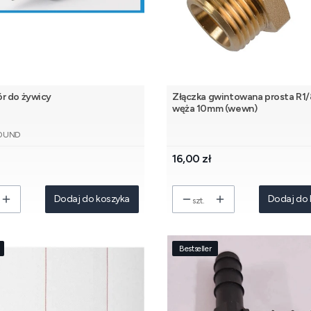
r do żywicy
Złączka gwintowana prosta R1/
węża 10mm (wewn)
NT
OUND
Cena
16,00 zł
Dodaj do koszyka
Dodaj do 
szt.
Bestseller