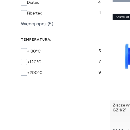
4
Diatex
1
Fibertex
Bestseller
Więcej opcji (5)
TEMPERATURA:
TEMPERATURA
5
< 80°C
7
<120°C
9
<200°C
Złącze w
GZ 1/2"