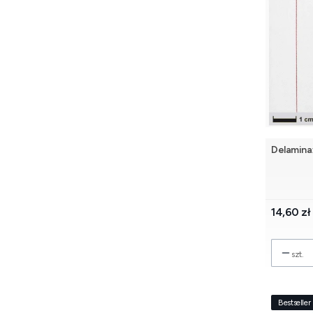
Delaminaż
Cena
14,60 zł
szt.
Bestseller