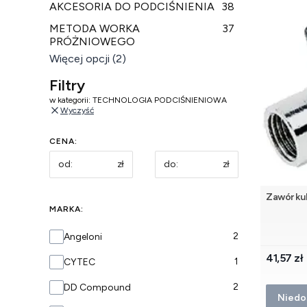
AKCESORIA DO PODCIŚNIENIA
38
METODA WORKA
37
PRÓŻNIOWEGO
Więcej opcji (2)
Filtry
w kategorii: TECHNOLOGIA PODCIŚNIENIOWA
Wyczyść
CENA:
zł
zł
Zawór ku
MARKA:
Marka
2
Angeloni
Cena
41,57 zł
1
CYTEC
2
DD Compound
Niedo