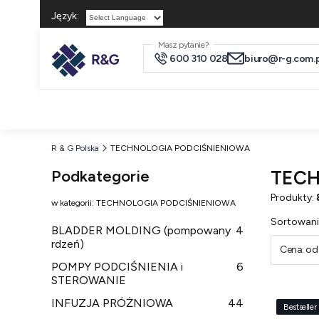
Język:
Powered by
Masz pytanie?
600 310 028
biuro@r-g.com.p
R & G Polska
TECHNOLOGIA PODCIŚNIENIOWA
Podkategorie
TECH
Produkty:
w kategorii: TECHNOLOGIA PODCIŚNIENIOWA
Lista
Sortowani
BLADDER MOLDING (pompowany
4
rdzeń)
Cena: od
POMPY PODCIŚNIENIA i
6
STEROWANIE
INFUZJA PRÓŻNIOWA
44
Bestseller