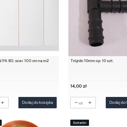
 PA 80; szer. 100 cm na m2
Trójniki 10mm op. 10 szt.
Cena
14,00 zł
Dodaj do koszyka
Dodaj do 
szt.
Bestseller