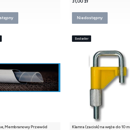
Cena
31,00 zł
stępny
Niedostępny
Bestseller
se, Membranowy Przewód
Klamra (zacisk) na węże do 10 