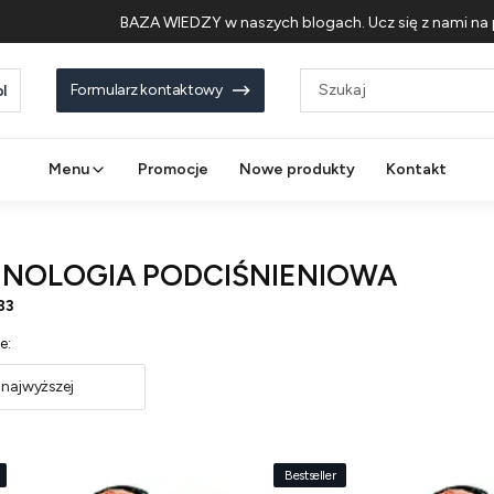
BAZA WIEDZY w naszych blogach. Ucz się z nami na 
Formularz kontaktowy
l
Menu
Promocje
Nowe produkty
Kontakt
NOLOGIA PODCIŚNIENIOWA
83
 produktów
e:
 najwyższej
Bestseller