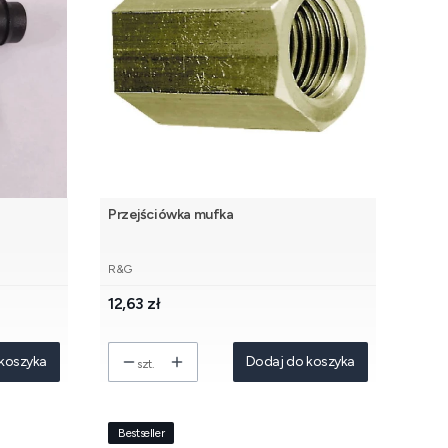
Przejściówka mufka
PRODUCENT
R&G
Cena
12,63 zł
koszyka
Dodaj do koszyka
szt.
Bestseller