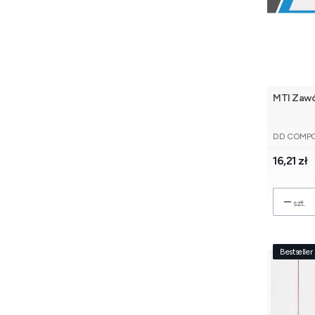
MTI Zawó
PRODUCE
DD COMP
Cena
16,21 zł
szt.
Bestseller