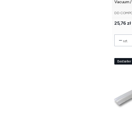
Vacuum /
PRODUCE
DD COMP
Cena
25,76 zł
szt.
Bestseller