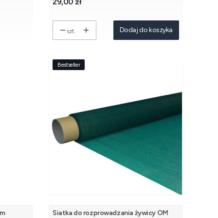
Cena
29,00 zł
Dodaj do koszyka
szt.
Bestseller
mm
Siatka do rozprowadzania żywicy OM