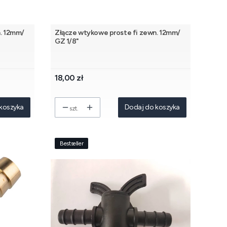
. 12mm/
Złącze wtykowe proste fi zewn. 12mm/
GZ 1/8"
Cena
18,00 zł
koszyka
Dodaj do koszyka
szt.
Bestseller