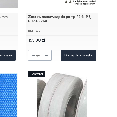
4 mm,
Zestaw naprawczy do pomp P2-N, P3,
P3-SPEZIAL
PRODUCENT
KNF LAB
Cena
195,00 zł
koszyka
Dodaj do koszyka
szt.
Bestseller