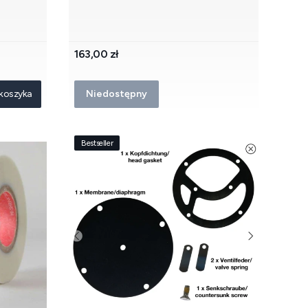
Cena
163,00 zł
koszyka
Niedostępny
Bestseller