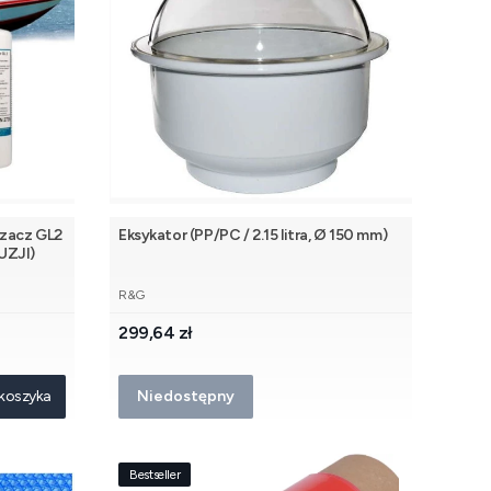
zacz GL2
Eksykator (PP/PC / 2.15 litra, Ø 150 mm)
FUZJI)
PRODUCENT
R&G
Cena
299,64 zł
koszyka
Niedostępny
Bestseller