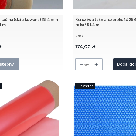
 taśma (dziurkowana) 25.4 mm,
Kurczliwa taśma, szerokość 25.
.4 m
rolka/ 91.4 m
NT
PRODUCENT
R&G
Cena
ł
174,00 zł
stępny
Dodaj do 
szt.
Bestseller