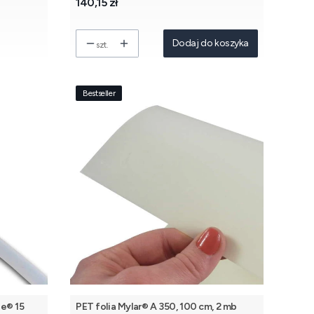
Cena
140,15 zł
Dodaj do koszyka
szt.
Bestseller
e® 15
PET folia Mylar® A 350, 100 cm, 2 mb