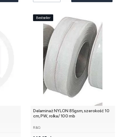
Bestseller
Delaminaż NYLON 85gsm, szerokość 10
cm, PW, rolka/ 100 mb
PRODUCENT
R&G