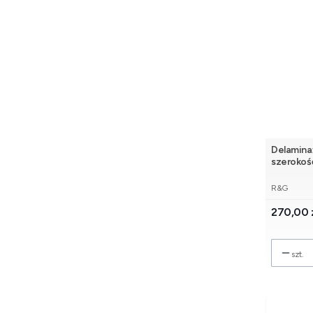
Delamin
szerokość
PRODUCE
R&G
Cena
270,00 
szt.