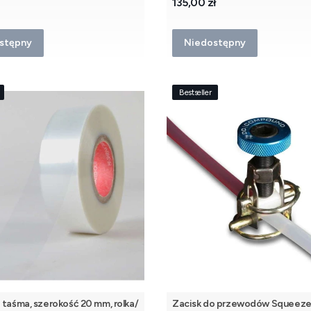
Cena
135,00 zł
stępny
Niedostępny
Bestseller
 taśma, szerokość 20 mm, rolka/
Zacisk do przewodów Squeeze