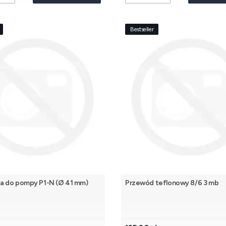
Bestseller
 do pompy P1-N (Ø 41 mm)
Przewód teflonowy 8/6 3 mb