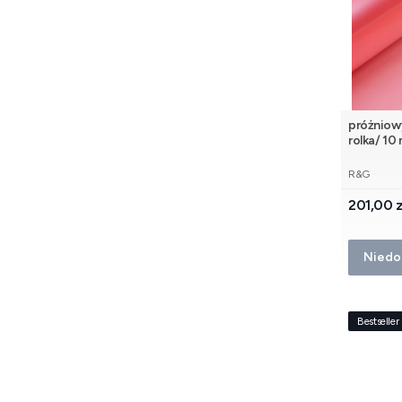
próżniow
rolka/ 10
PRODUCE
R&G
Cena
201,00 z
Niedo
Bestseller