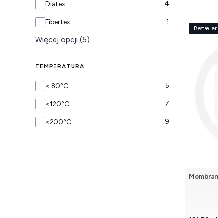
4
Diatex
1
Fibertex
Bestseller
Więcej opcji (5)
TEMPERATURA:
TEMPERATURA
5
< 80°C
7
<120°C
9
<200°C
Membrana