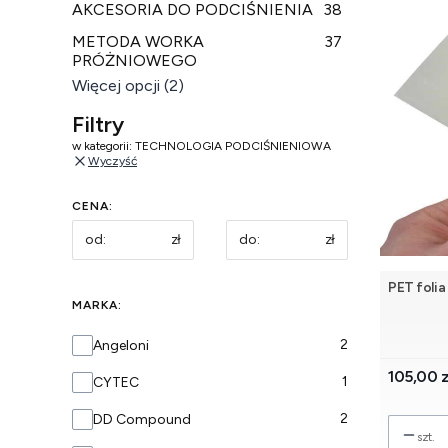
AKCESORIA DO PODCIŚNIENIA
38
METODA WORKA
37
PRÓŻNIOWEGO
Więcej opcji (2)
Filtry
w kategorii: TECHNOLOGIA PODCIŚNIENIOWA
Wyczyść
CENA:
zł
zł
PET folia
MARKA:
Marka
2
Angeloni
Cena
105,00 z
1
CYTEC
2
DD Compound
szt.