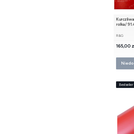
Kurczliwa
rolka/ 91
PRODUCE
R&G
Cena
165,00 z
Niedo
Bestseller