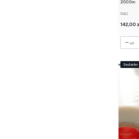
2000m
PRODUCE
R&G
Cena
142,00 z
szt.
Bestseller