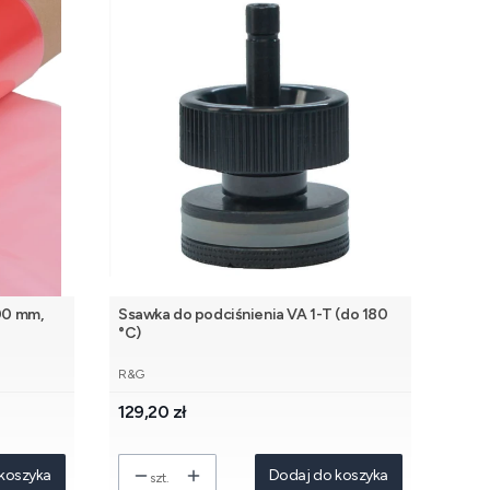
00 mm,
Ssawka do podciśnienia VA 1-T (do 180
°C)
PRODUCENT
R&G
Cena
129,20 zł
koszyka
Dodaj do koszyka
szt.