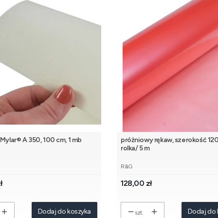
 Mylar® A 350, 100 cm, 1 mb
próżniowy rękaw, szerokość 12
rolka/ 5 m
PRODUCENT
R&G
Cena
ł
128,00 zł
Dodaj do koszyka
Dodaj do 
szt.