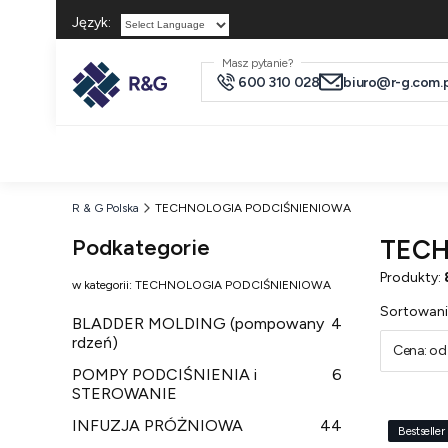
Język:
Powered by
Masz pytanie?
600 310 028
biuro@r-g.com.p
R & G Polska
TECHNOLOGIA PODCIŚNIENIOWA
Podkategorie
TECH
Produkty:
w kategorii: TECHNOLOGIA PODCIŚNIENIOWA
Lista
Sortowani
BLADDER MOLDING (pompowany
4
rdzeń)
Cena: od 
POMPY PODCIŚNIENIA i
6
STEROWANIE
INFUZJA PRÓŻNIOWA
44
Bestseller