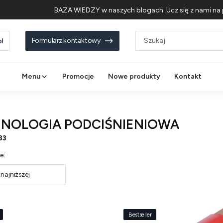
BAZA WIEDZY w naszych blogach. Ucz się z nami na 
Formularz kontaktowy
l
Menu
Promocje
Nowe produkty
Kontakt
NOLOGIA PODCIŚNIENIOWA
83
 produktów
e:
najniższej
Bestseller