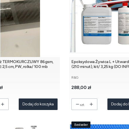
aż TERMOKURCZLIWY 86gsm,
Epoksydowa Żywica L + Utward
 2,5 cm, PW, rolka/ 100 mb
(210 minut), kit/ 3,25 kg (DO IN
NT
PRODUCENT
R&G
Cena
zł
288,00 zł
Dodaj do koszyka
Dodaj do 
szt.
Bestseller