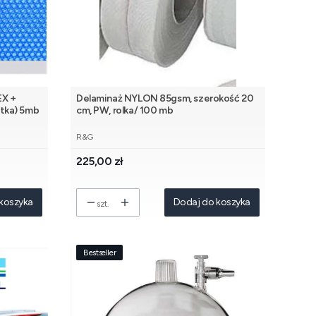
EX +
Delaminaż NYLON 85gsm, szerokość 20
atka) 5mb
cm, PW, rolka/ 100 mb
PRODUCENT
R&G
Cena
225,00 zł
koszyka
Dodaj do koszyka
szt.
Bestseller