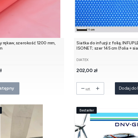
y rękaw, szerokość 1200 mm,
Siatka do infuzji z folią; INFUPL
 m
ISONET; szer 145 cm (folia + si
NT
PRODUCENT
DIATEX
Cena
ł
202,00 zł
stępny
Dodaj do 
szt.
Bestseller