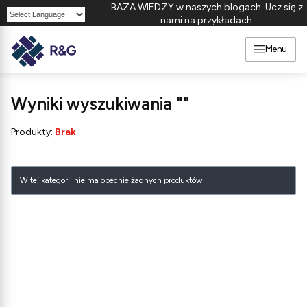
BAZA WIEDZY w naszych blogach. Ucz się z
nami na przykładach.
Powered by
Menu
Wyniki wyszukiwania ""
Produkty:
Brak
Lista produktów
W tej kategorii nie ma obecnie żadnych produktów