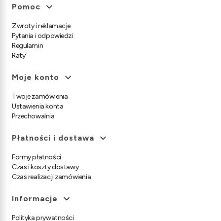
Linki w stopce
Pomoc
Zwroty i reklamacje
Pytania i odpowiedzi
Regulamin
Raty
Moje konto
Twoje zamówienia
Ustawienia konta
Przechowalnia
Płatności i dostawa
Formy płatności
Czas i koszty dostawy
Czas realizacji zamówienia
Informacje
Polityka prywatności