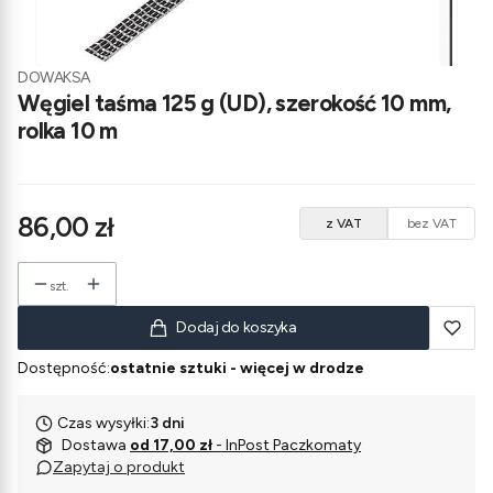
DOWAKSA
Węgiel taśma 125 g (UD), szerokość 10 mm,
rolka 10 m
Cena
86,00 zł
z VAT
bez VAT
szt.
Dodaj do koszyka
Dostępność:
ostatnie sztuki - więcej w drodze
Czas wysyłki:
3 dni
Dostawa
od 17,00 zł
- InPost Paczkomaty
Zapytaj o produkt