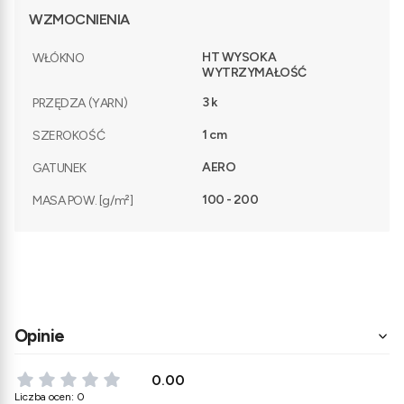
WZMOCNIENIA
HT WYSOKA
WŁÓKNO
WYTRZYMAŁOŚĆ
3 k
PRZĘDZA (YARN)
1 cm
SZEROKOŚĆ
AERO
GATUNEK
100 - 200
MASA POW. [g/m²]
Opinie
0.00
Liczba ocen: 0