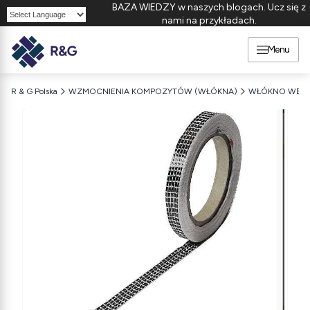
BAZA WIEDZY w naszych blogach. Ucz się z
nami na przykładach.
Powered by
Menu
R & G Polska
WZMOCNIENIA KOMPOZYTÓW (WŁÓKNA)
WŁÓKNO WĘG