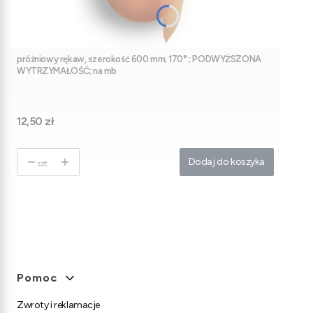
próżniowy rękaw, szerokość 600 mm; 170° ; PODWYŻSZONA
WYTRZYMAŁOŚĆ; na mb
Cena
12,50 zł
Dodaj do koszyka
szt.
Linki w stopce
Pomoc
Zwroty i reklamacje