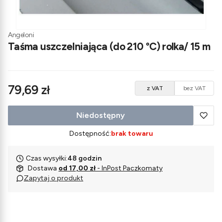
Angeloni
Taśma uszczelniająca (do 210 °C) rolka/ 15 m
Cena
79,69 zł
z VAT
bez VAT
Niedostępny
Dostępność:
brak towaru
Czas wysyłki:
48 godzin
Dostawa
od 17,00 zł
- InPost Paczkomaty
Zapytaj o produkt