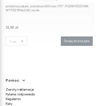
próżniowy rękaw, szerokość 600 mm; 170° ; PODWYŻSZONA
WYTRZYMAŁOŚĆ; na mb
Cena
12,50 zł
Dodaj do koszyka
szt.
Linki w stopce
Pomoc
Zwroty i reklamacje
Pytania i odpowiedzi
Regulamin
Raty