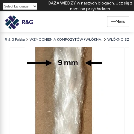
BAZA WIEDZY w naszych blogach. Ucz się z
nami na przykładach.
Powered by
Menu
R & G Polska
WZMOCNIENIA KOMPOZYTÓW (WŁÓKNA)
WŁÓKNO SZKL