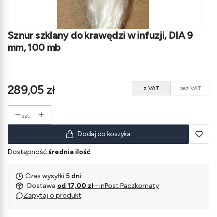
Sznur szklany do krawędzi w infuzji, DIA 9
mm, 100 mb
Cena
289,05 zł
z VAT
bez VAT
szt.
Dodaj do koszyka
Dostępność:
średnia ilość
Czas wysyłki:
5 dni
Dostawa
od 17,00 zł
- InPost Paczkomaty
Zapytaj o produkt