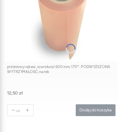
próżniowy rękaw, szerokość 600 mm; 170° ; PODWYŻSZONA
WYTRZYMAŁOŚĆ; na mb
Cena
12,50 zł
Dodaj do koszyka
szt.