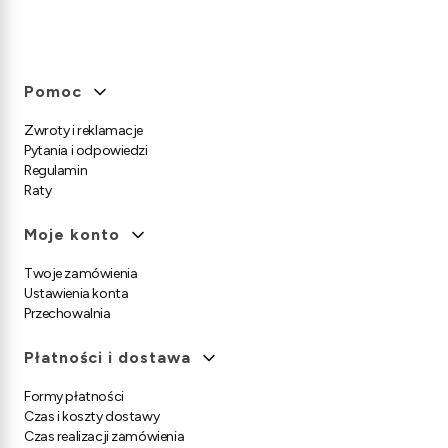
Linki w stopce
Pomoc
Zwroty i reklamacje
Pytania i odpowiedzi
Regulamin
Raty
Moje konto
Twoje zamówienia
Ustawienia konta
Przechowalnia
Płatności i dostawa
Formy płatności
Czas i koszty dostawy
Czas realizacji zamówienia