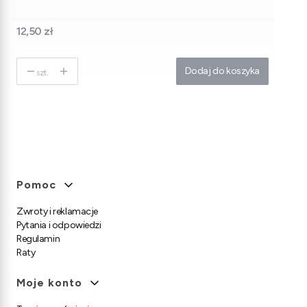
Cena
12,50 zł
Dodaj do koszyka
szt.
Linki w stopce
Pomoc
Zwroty i reklamacje
Pytania i odpowiedzi
Regulamin
Raty
Moje konto