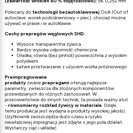
(zawartość włókien 60 % objętościowo):
ok. 0,252 mm
Polecany do
technologii bezautoklawowej
OoA (Out of
autoclave: worek podciśnieniowy + piec), chociaż można
używać w prasie i w autoklawie.
Cechy prepregów węglowych SHD:
Wysoce transparentna żywica
Bardzo wysoka odporność chemiczna
Gładka, równa (bez pinholi) powierzchnia z wysokim
połyskiem
Łatwe przetwarzanie z użyciem worka próżniowego
Preimpregnowane
produkty
zwane
prepregami
oferują najlepsze
parametry, zwłaszcza dla złożonych komponentów
przewidzianych do różnych zastosowań. W
przeciwieństwie do innych technik, ta posiada ważny atut
-
równomierny rozkład żywicy w materiale
. Dzięki
temu produkcja jest wydajna a produkty wysokiej jakości.
Użytkownik zaoszczędza dużo czasu a ryzyko
niewłaściwej impregnacji jest zdjęte z jego pola działań.
Wystarczy ciąć i układać.