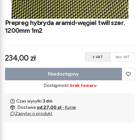
Prepreg hybryda aramid-węgiel twill szer.
1200mm 1m2
Cena
234,00 zł
z VAT
bez VAT
Niedostępny
Dostępność:
brak towaru
Czas wysyłki:
3 dni
Dostawa
od 27,00 zł
- Kurier
Zapytaj o produkt