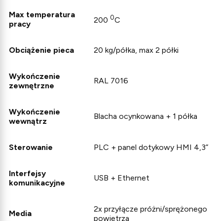
Max temperatura
0
200
C
pracy
Obciążenie pieca
20 kg/półka, max 2 półki
Wykończenie
RAL 7016
zewnętrzne
Wykończenie
Blacha ocynkowana + 1 półka
wewnątrz
Sterowanie
PLC + panel dotykowy HMI 4,3”
Interfejsy
USB + Ethernet
komunikacyjne
2x przyłącze próżni/sprężonego
Media
powietrza