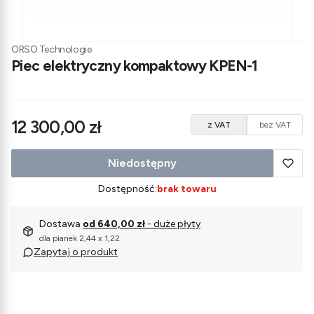
ORSO Technologie
Piec elektryczny kompaktowy KPEN-1
Cena
12 300,00 zł
z VAT
bez VAT
Niedostępny
Dostępność:
brak towaru
Dostawa
od 640,00 zł
- duże płyty
dla pianek 2,44 x 1,22
Zapytaj o produkt