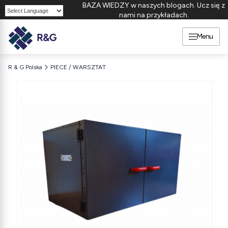
BAZA WIEDZY w naszych blogach. Ucz się z
nami na przykładach.
Powered by
Menu
R & G Polska
PIECE / WARSZTAT