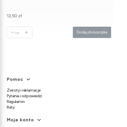
Cena
12,50 zł
Dodaj do koszyka
szt.
Linki w stopce
Pomoc
Zwroty i reklamacje
Pytania i odpowiedzi
Regulamin
Raty
Moje konto