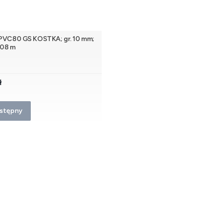
 PVC80 GS KOSTKA; gr. 10 mm;
1,08 m
NT
ł
stępny