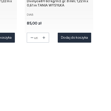
1,22 m x
Divinycell H 60 kg/m3; gr. 8 mm; 1,22 m x
0,61 m TANIA WYSYŁKA
PRODUCENT
DIAB
Cena
85,00 zł
koszyka
Dodaj do koszyka
szt.