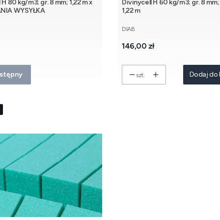
l H 80 kg/m3; gr. 8 mm; 1,22 m x
Divinycell H 60 kg/m3; gr. 8 mm; 
TANIA WYSYŁKA
1,22 m
NT
PRODUCENT
DIAB
Cena
146,00 zł
stępny
Dodaj do 
szt.