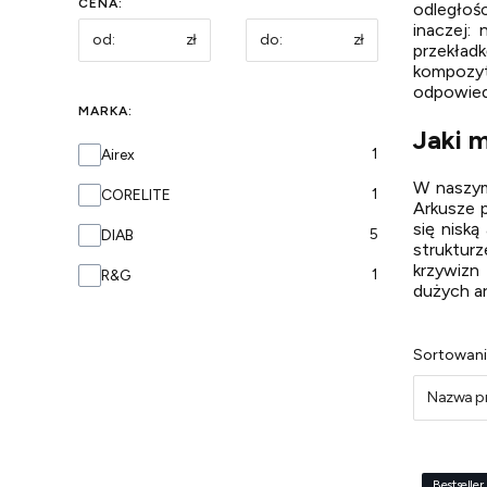
CENA:
odległośc
inaczej:
zł
zł
przekład
kompozyt
odpowiedn
MARKA:
Jaki 
Marka
1
Airex
W naszym
1
CORELITE
Arkusze p
się nisk
5
DIAB
struktur
krzywizn
1
R&G
dużych ar
Lista
Sortowani
Nazwa pr
Bestseller