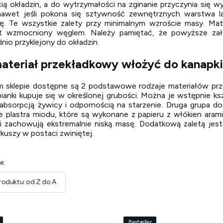
ią okładzin, a do wytrzymałości na zginanie przyczynia się w
 nawet jeśli pokona się sztywność zewnętrznych warstwa l
kę. Te wszystkie zalety przy minimalnym wzroście masy. Mate
 wzmocniony węglem. Należy pamiętać, że powyższe założe
io przyklejony do okładzin.
materiał przekładkowy włożyć do kanapk
 sklepie dostępne są 2 podstawowe rodzaje materiałów prze
ianki kupuje się w określonej grubości. Można je wstępnie ks
ą absorpcją żywicy i odpornością na starzenie. Druga grupa 
ze plastra miodu, które są wykonane z papieru z włókien ara
 i zachowują ekstremalnie niską masę. Dodatkową zaletą jest
kuszy w postaci zwiniętej.
 produktów
e:
oduktu: od Z do A
Bestseller