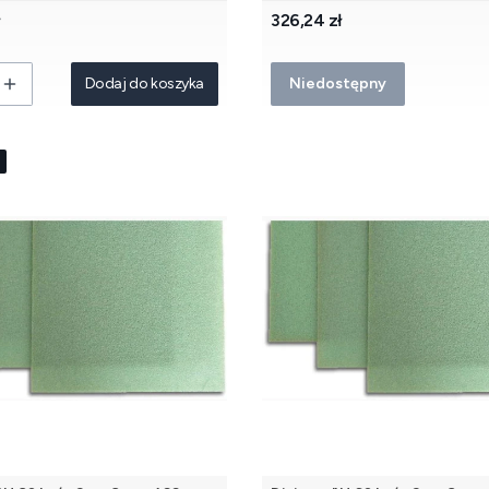
Cena
ł
326,24 zł
Dodaj do koszyka
Niedostępny