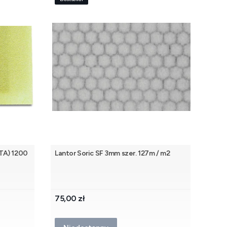
TA) 1200
Lantor Soric SF 3mm szer. 127m / m2
Cena
75,00 zł