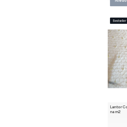
Niedo
Bestseller
Lantor C
na m2