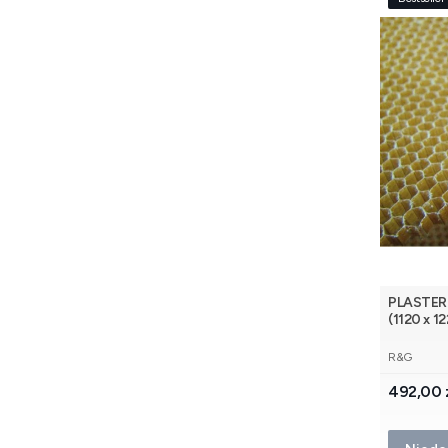
PLASTER
(1120 x 1
PRODUCE
R&G
Cena
492,00 