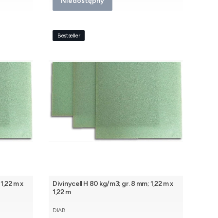
Niedostępny
Bestseller
1,22 m x
Divinycell H 80 kg/m3; gr. 8 mm; 1,22 m x
1,22 m
PRODUCENT
DIAB