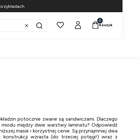
przykładach.
Produkty w koszyku: 
Koszyk
Wyczyść
Szukaj
kładzin potocznie zwane są sandwiczami. Dlaczego
er miodu między dwie warstwy laminatu? Odpowiedź
jniższej masie i korzystnej cenie. Są przynajmniej dwa
 konstrukcji wzrasta (do trzeciej potęgi!) wraz z