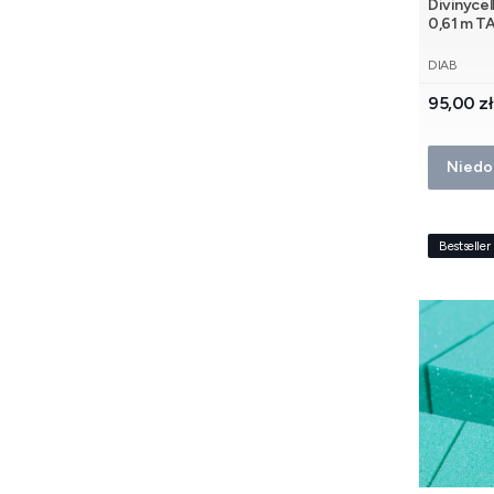
Divinycel
0,61 m 
PRODUCE
DIAB
Cena
95,00 zł
Niedo
Bestseller