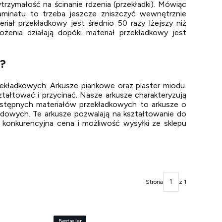
ytrzymałość na ścinanie rdzenia (przekładki). Mówiąc
aminatu to trzeba jeszcze zniszczyć wewnętrznie
riał przekładkowy jest średnio 50 razy lżejszy niż
nia działają dopóki materiał przekładkowy jest
i?
kładkowych. Arkusze piankowe oraz plaster miodu.
ztałtować i przycinać. Nasze arkusze charakteryzują
dostępnych materiałów przekładkowych to arkusze o
midowych. Te arkusze pozwalają na kształtowanie do
 konkurencyjna cena i możliwość wysyłki ze sklepu
Strona
z 1
Bestseller