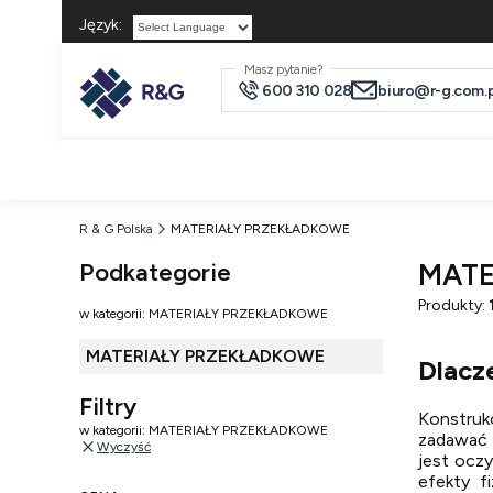
Język:
Powered by
Masz pytanie?
600 310 028
biuro@r-g.com.p
R & G Polska
MATERIAŁY PRZEKŁADKOWE
Podkategorie
MATE
Produkty:
w kategorii: MATERIAŁY PRZEKŁADKOWE
MATERIAŁY PRZEKŁADKOWE
Dlacz
Filtry
Konstruk
w kategorii: MATERIAŁY PRZEKŁADKOWE
zadawać 
Wyczyść
jest oczy
efekty f