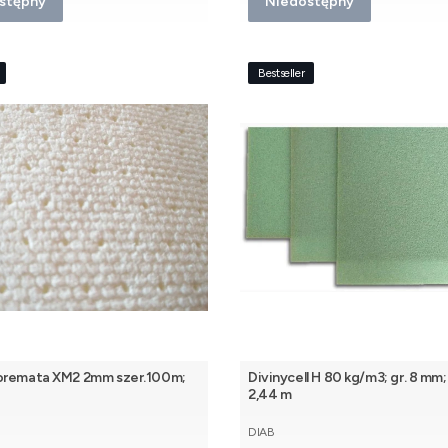
stępny
Niedostępny
Bestseller
oremata XM2 2mm szer.100m;
Divinycell H 80 kg/m3; gr. 8 mm; 
2,44 m
PRODUCENT
DIAB