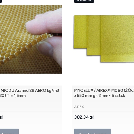
 MIODU Aramid 29 AERO kg/m3
MYCELL™ / AIREX® M060 (ŻÓŁ
220) T = 1,5mm
x 550 mm gr. 2 mm - 5 sztuk
NT
PRODUCENT
AIREX
Cena
zł
382,34 zł