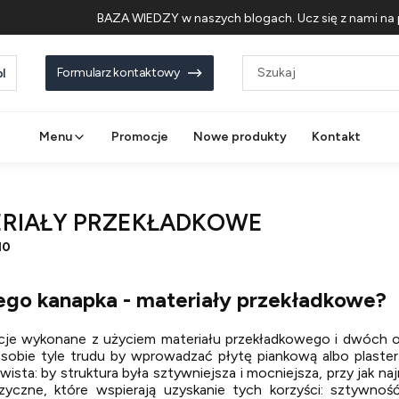
BAZA WIEDZY w naszych blogach. Ucz się z nami na 
Formularz kontaktowy
l
Menu
Promocje
Nowe produkty
Kontakt
RIAŁY PRZEKŁADKOWE
10
ego kanapka - materiały przekładkowe?
cje wykonane z użyciem materiału przekładkowego i dwóch o
sobie tyle trudu by wprowadzać płytę piankową albo plast
wista: by struktura była sztywniejsza i mocniejsza, przy jak na
izyczne, które wspierają uzyskanie tych korzyści: sztywność