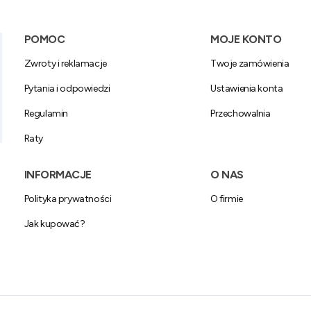
Linki w stopce
POMOC
MOJE KONTO
Zwroty i reklamacje
Twoje zamówienia
Pytania i odpowiedzi
Ustawienia konta
Regulamin
Przechowalnia
Raty
INFORMACJE
O NAS
Polityka prywatności
O firmie
Jak kupować?