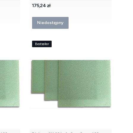
Cena
175,24 zł
Niedostępny
Bestseller