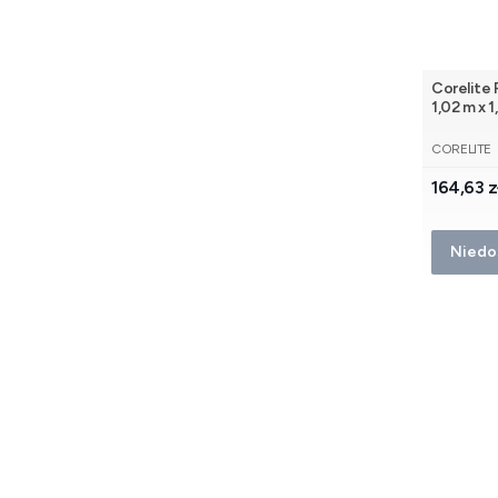
Corelite
1,02 m x 
PRODUCE
CORELITE
Cena
164,63 z
Niedo