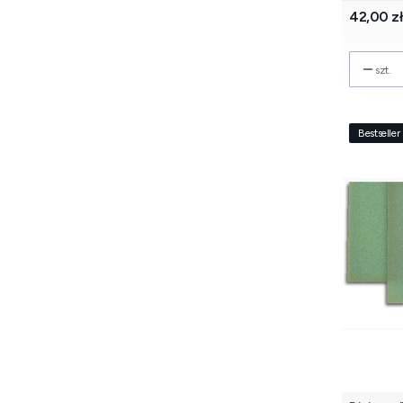
Cena
42,00 z
szt.
Bestseller