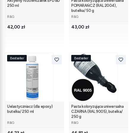
Aktywny rozcieńczalnik EPD BD
Pasta koloryzująca uniwersalna
250 ml
POMARAŃCZ (RAL 2004),
butelka/ 50 g
PRODUCENT
PRODUCENT
R&G
R&G
Cena
Cena
42,00 zł
43,00 zł
Bestseller
Bestseller
Uelastyczniacz (dla epoxy)
Pasta koloryzująca uniwersalna
butelka/ 250 ml
CZARNA (RAL 9005), butelka/
250 g
PRODUCENT
PRODUCENT
R&G
R&G
Cena
Cena
46,23 zł
46,81 zł