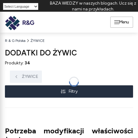
BAZA WIEDZY w naszych blogach. Ucz się z
nami na przykładach.
Powered by
Menu
R & G Polska
ŻYWICE
DODATKI DO ŻYWIC
Produkty:
34
ŻYWICE
Filtry
Potrzeba modyfikacji właściwości