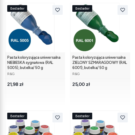
Bestseller
Bestseller
Pasta koloryzująca uniwersalna
Pasta koloryzująca uniwersalna
NIEBIESKA sygnałowa (RAL
ZIELONY SZMARAGDOWY (RAL
5005), butelka/ 50 g
6001), butelka/ 50 g
PRODUCENT
PRODUCENT
R&G
R&G
Cena
Cena
21,98 zł
25,00 zł
Bestseller
Bestseller