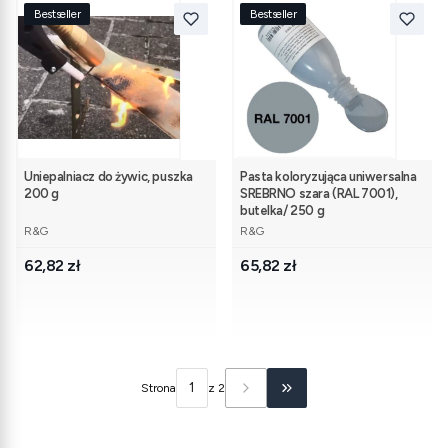
Bestseller
Bestseller
Uniepalniacz do żywic, puszka
Pasta koloryzująca uniwersalna
200 g
SREBRNO szara (RAL 7001),
butelka/ 250 g
PRODUCENT
PRODUCENT
R&G
R&G
Cena
Cena
62,82 zł
65,82 zł
Strona
z 2
Przejdź do ostatniej stron