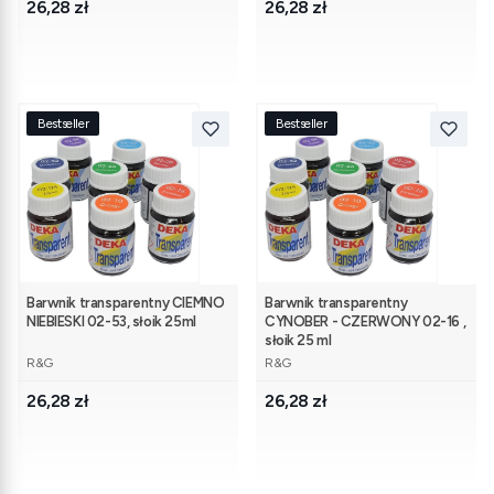
Cena
Cena
26,28 zł
26,28 zł
Bestseller
Bestseller
Barwnik transparentny CIEMNO
Barwnik transparentny
NIEBIESKI 02-53, słoik 25ml
CYNOBER - CZERWONY 02-16 ,
słoik 25 ml
PRODUCENT
PRODUCENT
R&G
R&G
Cena
Cena
26,28 zł
26,28 zł