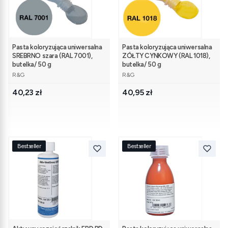
Pasta koloryzująca uniwersalna
Pasta koloryzująca uniwersalna
SREBRNO szara (RAL 7001),
ZÓŁTY CYNKOWY (RAL 1018),
butelka/ 50 g
butelka/ 50 g
PRODUCENT
PRODUCENT
R&G
R&G
Cena
Cena
40,23 zł
40,95 zł
Bestseller
Bestseller