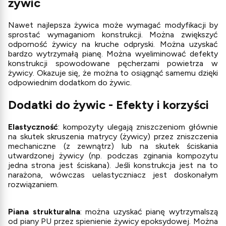
żywic
Nawet najlepsza żywica może wymagać modyfikacji by
sprostać wymaganiom konstrukcji. Można zwiększyć
odporność żywicy na kruche odpryski. Można uzyskać
bardzo wytrzymałą pianę. Można wyeliminować defekty
konstrukcji spowodowane pęcherzami powietrza w
żywicy. Okazuje się, że można to osiągnąć samemu dzięki
odpowiednim dodatkom do żywic.
Dodatki do żywic - Efekty i korzyści
Elastyczność
: kompozyty ulegają zniszczeniom głównie
na skutek skruszenia matrycy (żywicy) przez zniszczenia
mechaniczne (z zewnątrz) lub na skutek ściskania
utwardzonej żywicy (np. podczas zginania kompozytu
jedna strona jest ściskana). Jeśli konstrukcja jest na to
narażona, wówczas uelastyczniacz jest doskonałym
rozwiązaniem.
Piana strukturalna
: można uzyskać pianę wytrzymalszą
od piany PU przez spienienie żywicy epoksydowej. Można