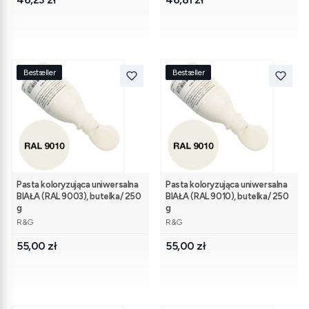
Bestseller
Bestseller
Pasta koloryzująca uniwersalna
Pasta koloryzująca uniwersalna
BIAŁA (RAL 9003), butelka/ 250
BIAŁA (RAL 9010), butelka/ 250
g
g
PRODUCENT
PRODUCENT
R&G
R&G
Cena
Cena
55,00 zł
55,00 zł