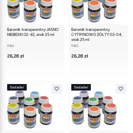
Barwnik transparentny JASNO
Barwnik transparentny
NIEBIESKI 02-42, słoik 25 ml
CYTRYNOWO ŻÓŁTY 02-04,
słoik 25 ml
PRODUCENT
PRODUCENT
R&G
R&G
Cena
Cena
26,28 zł
26,28 zł
Bestseller
Bestseller