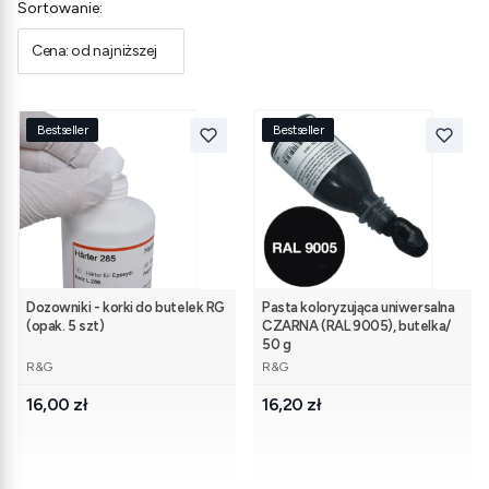
Lista produktów
Sortowanie:
Cena: od najniższej
Bestseller
Bestseller
Dozowniki - korki do butelek RG
Pasta koloryzująca uniwersalna
(opak. 5 szt)
CZARNA (RAL 9005), butelka/
50 g
PRODUCENT
PRODUCENT
R&G
R&G
Cena
Cena
16,00 zł
16,20 zł