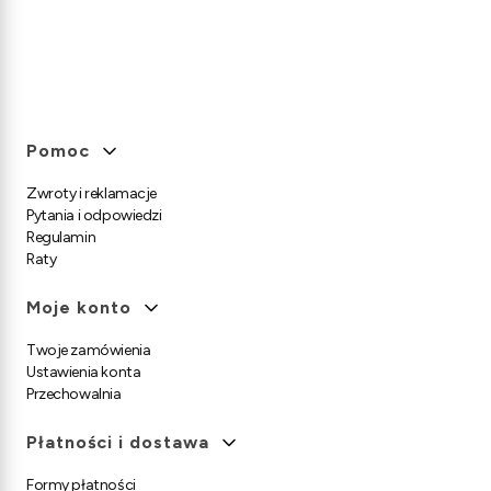
Linki w stopce
Pomoc
Zwroty i reklamacje
Pytania i odpowiedzi
Regulamin
Raty
Moje konto
Twoje zamówienia
Ustawienia konta
Przechowalnia
Płatności i dostawa
Formy płatności