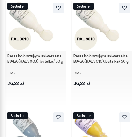
Bestseller
Bestseller
Pasta koloryzująca uniwersalna
Pasta koloryzująca uniwersalna
BIAŁA (RAL 9003), butelka/ 50 g
BIAŁA (RAL 9010), butelka/ 50 g
PRODUCENT
PRODUCENT
R&G
R&G
Cena
Cena
36,22 zł
36,22 zł
Bestseller
Bestseller