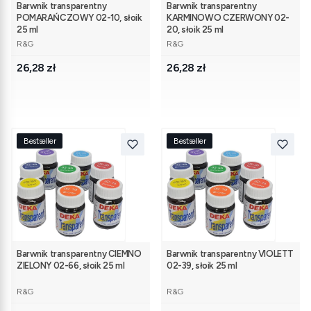
Barwnik transparentny
Barwnik transparentny
POMARAŃCZOWY 02-10, słoik
KARMINOWO CZERWONY 02-
25 ml
20, słoik 25 ml
PRODUCENT
PRODUCENT
R&G
R&G
Cena
Cena
26,28 zł
26,28 zł
Bestseller
Bestseller
Barwnik transparentny CIEMNO
Barwnik transparentny VIOLETT
ZIELONY 02-66, słoik 25 ml
02-39, słoik 25 ml
PRODUCENT
PRODUCENT
R&G
R&G