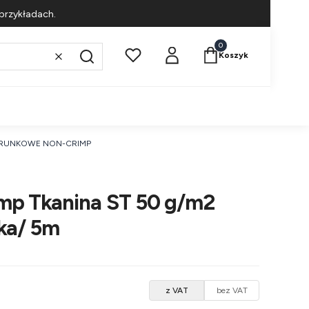
przykładach.
Produkty w koszyku: 
Koszyk
Wyczyść
Szukaj
ERUNKOWE NON-CRIMP
mp Tkanina ST 50 g/m2
lka/ 5m
z VAT
bez VAT