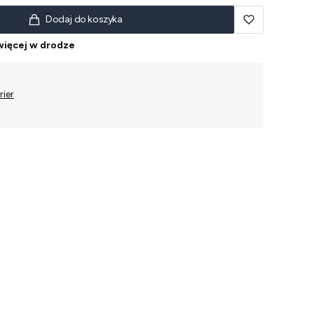
Dodaj do koszyka
 więcej w drodze
rier