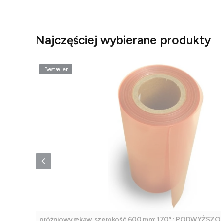
Najczęściej wybierane produkty
Bestseller
próżniowy rękaw, szerokość 600 mm; 170° ; PODWYŻ