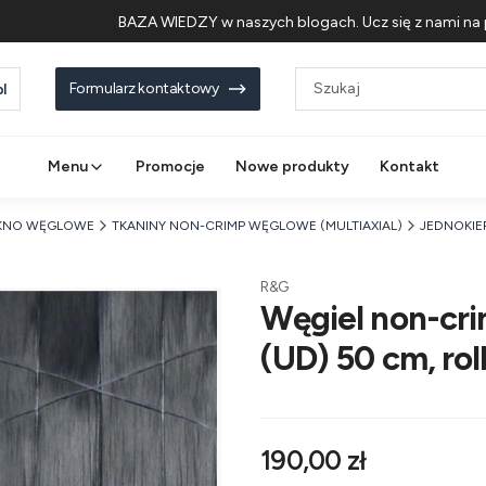
BAZA WIEDZY w naszych blogach. Ucz się z nami na 
Formularz kontaktowy
l
Menu
Promocje
Nowe produkty
Kontakt
KNO WĘGLOWE
TKANINY NON-CRIMP WĘGLOWE (MULTIAXIAL)
JEDNOKI
R&G
Węgiel non-cri
(UD) 50 cm, ro
Cena
190,00 zł