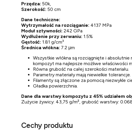
Przędza:
50k,
Szerokość:
50 cm
Dane techniczne:
Wytrzymałość na rozciąganie:
4137 MPa
Moduł sztywności:
242 GPa
Wydłużenie przy zerwaniu:
1.5%
Gęstość:
1.81 g/cm³
Średnica włókna:
7.2 μm
Wszystkie włókna są rozciągnięte i absolutni
kompozyt ma najlepsze możliwe właściwości 
Równa grubość na całej szerokości materiału.
Parametry materiały mają niewielkie tolerancje.
Filamenty są złączone za pomocą niezwykle cie
Gładka powierzchnia.
Dane dla warstwy kompozytu z 45% udziałem o
Zużycie żywicy: 43,75 g/m², grubość warstwy: 0.0
Cechy produktu