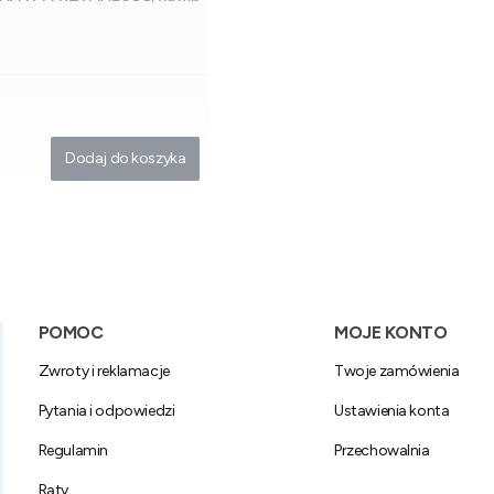
Dodaj do koszyka
Linki w stopce
POMOC
MOJE KONTO
Zwroty i reklamacje
Twoje zamówienia
Pytania i odpowiedzi
Ustawienia konta
Regulamin
Przechowalnia
Raty