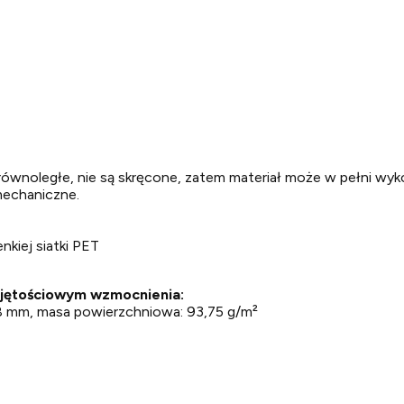
e równoległe, nie są skręcone, zatem materiał może w pełni 
mechaniczne.
nkiej siatki PET
bjętościowym wzmocnienia:
68 mm, masa powierzchniowa: 93,75 g/m²