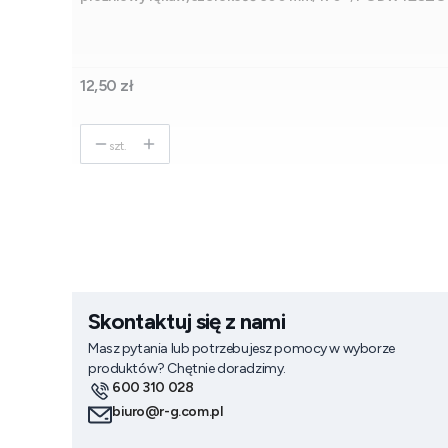
Cena
12,50 zł
szt.
Skontaktuj się z nami
Masz pytania lub potrzebujesz pomocy w wyborze
produktów? Chętnie doradzimy.
600 310 028
biuro@r-g.com.pl