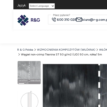
Język:
Powered by
Masz pytanie?
600 310 028
biuro@r-g.com.p
R & G Polska
WZMOCNIENIA KOMPOZYTÓW (WŁÓKNA)
WŁÓ
Węgiel non-crimp Tkanina ST 50 g/m2 (UD) 50 cm, rolka/ 5m