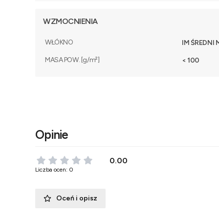
WZMOCNIENIA
WŁÓKNO
IM ŚREDNI
MASA POW. [g/m²]
< 100
Opinie
0.00
Liczba ocen: 0
Oceń i opisz