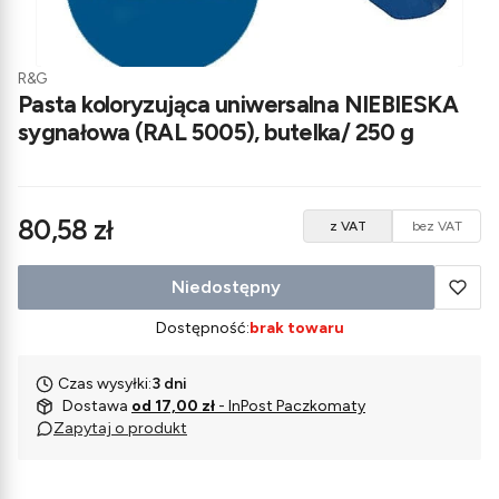
R&G
Pasta koloryzująca uniwersalna NIEBIESKA
sygnałowa (RAL 5005), butelka/ 250 g
Cena
80,58 zł
z VAT
bez VAT
Niedostępny
Dostępność:
brak towaru
Czas wysyłki:
3 dni
Dostawa
od 17,00 zł
- InPost Paczkomaty
Zapytaj o produkt