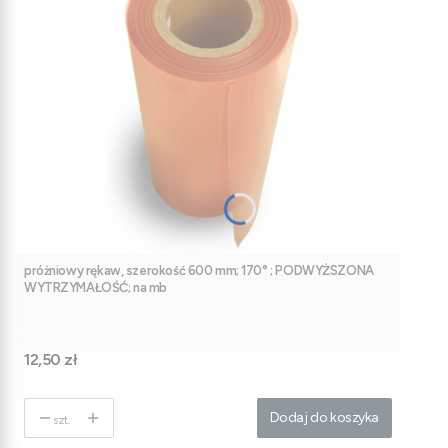
próżniowy rękaw, szerokość 600 mm; 170° ; PODWYŻSZONA
WYTRZYMAŁOŚĆ; na mb
Cena
12,50 zł
Dodaj do koszyka
szt.